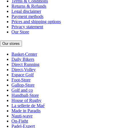
Terms & Conditions
Returns & Refunds
Legal disclaimer
Payment methods
Prices and shipping options
Privacy statement
Our Store
Our stores
Basket-Center
Daily Bikers
Direct Running
Direct-Volley
Espace Golf
Foot-Store
Gallop-Store
Golf and co
Handball-Store
House of Rugby
La sellerie de Maé
Made in Paradis
Nauti-wave
On-Fight
Padel-Expert