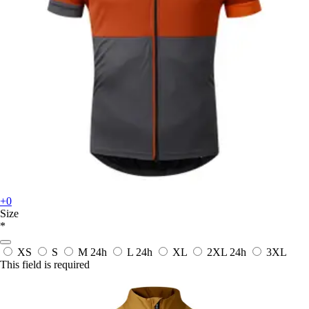
+0
Size
*
XS
S
M
24h
L
24h
XL
2XL
24h
3XL
This field is required