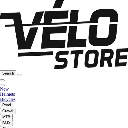
Search
New
Helmets
Bicycles
Road
Gravel
MTB
BMX